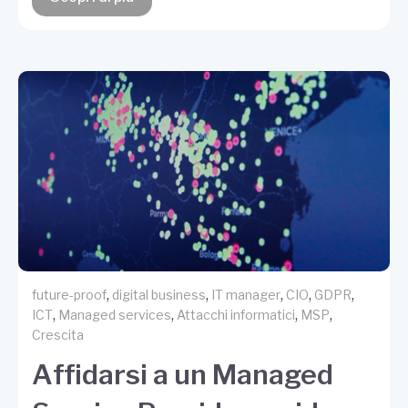
,
,
,
,
,
future-proof
digital business
IT manager
CIO
GDPR
,
,
,
,
ICT
Managed services
Attacchi informatici
MSP
Crescita
Affidarsi a un Managed