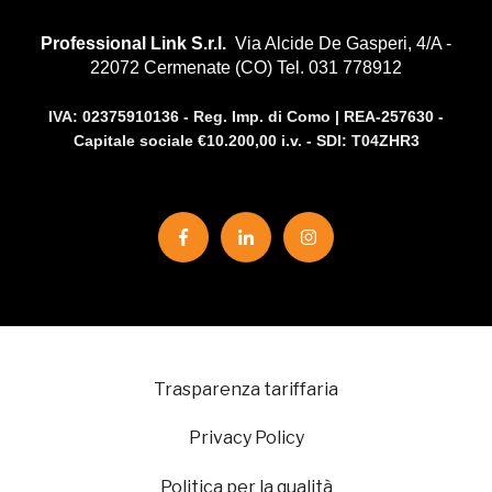
Professional Link S.r.l.
Via Alcide De Gasperi, 4/A -
22072 Cermenate (CO) Tel. 031 778912
IVA:
02375910136 -
Reg. Imp. di Como | REA-257630 -
Capitale sociale €10.200,00 i.v. - SDI: T04ZHR3
Trasparenza tariffaria
Privacy Policy
Politica per la qualità