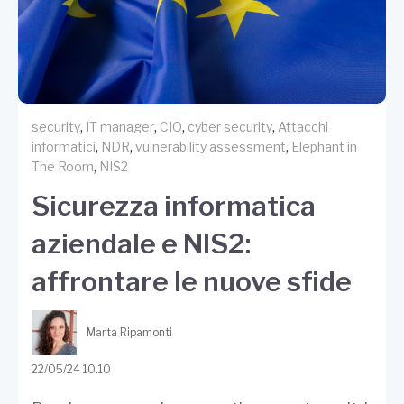
,
,
,
,
security
IT manager
CIO
cyber security
Attacchi
,
,
,
informatici
NDR
vulnerability assessment
Elephant in
,
The Room
NIS2
Sicurezza informatica
aziendale e NIS2:
affrontare le nuove sfide
Marta Ripamonti
22/05/24 10.10