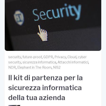
,
,
,
,
,
security
future-proof
GDPR
Privacy
Cloud
cyber
,
,
,
security
sicurezza informatica
Attacchi informatici
,
,
NDR
Elephant in The Room
NIS2
Il kit di partenza per la
sicurezza informatica
della tua azienda