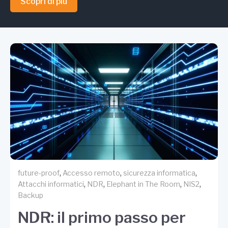
Scopri di più
,
,
,
future-proof
Accesso remoto
sicurezza informatica
,
,
,
,
Attacchi informatici
NDR
Elephant in The Room
NIS2
Backup
NDR: il primo passo per