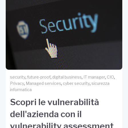
,
,
,
,
,
security
future-proof
digital business
IT manager
CIO
,
,
,
Privacy
Managed services
cyber security
sicurezza
informatica
Scopri le vulnerabilità
dell'azienda con il
vulnerability assessment