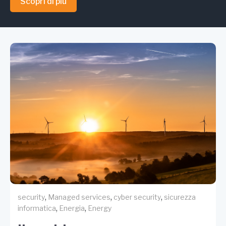
Scopri di più
,
,
,
security
Managed services
cyber security
sicurezza
,
,
informatica
Energia
Energy